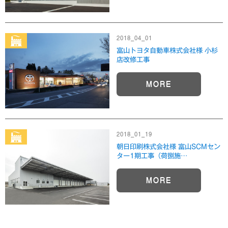
2018_04_01
富山トヨタ自動車株式会社様 小杉
店改修工事
MORE
2018_01_19
朝日印刷株式会社様 富山SCMセン
ター1期工事（荷捌施…
MORE