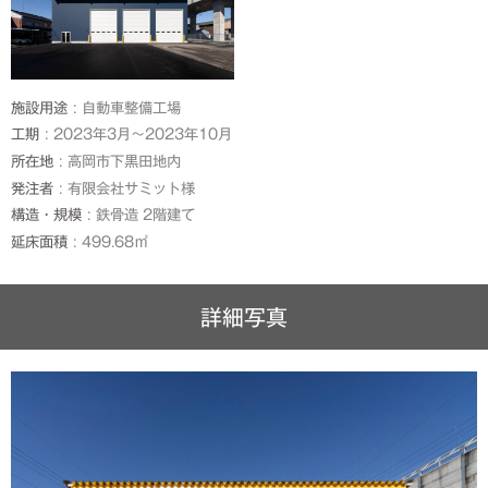
施設用途
自動車整備工場
工期
2023年3月～2023年10月
所在地
高岡市下黒田地内
発注者
有限会社サミット様
構造・規模
鉄骨造 2階建て
延床面積
499.68㎡
詳細写真