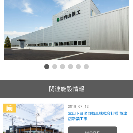
1
2
3
4
5
6
関連施設情報
2019_07_12
富山トヨタ自動車株式会社様 魚津
店新築工事