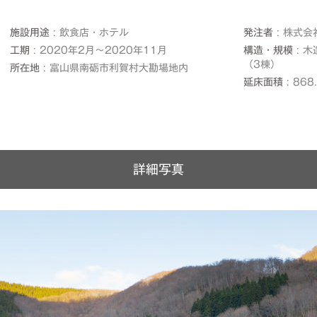
施設用途
飲食店・ホテル
発注者
株式会社
工期
2020年2月～2020年11月
構造・規模
木
（3棟）
所在地
富山県南砺市利賀村大勘場地内
延床面積
868
詳細写真