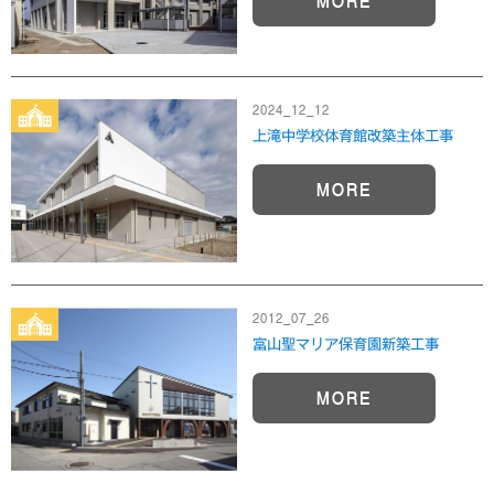
MORE
2024_12_12
上滝中学校体育館改築主体工事
MORE
2012_07_26
富山聖マリア保育園新築工事
MORE