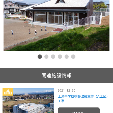
1
2
3
4
5
6
関連施設情報
2021_12_30
上滝中学校校舎改築主体（A工区）
工事