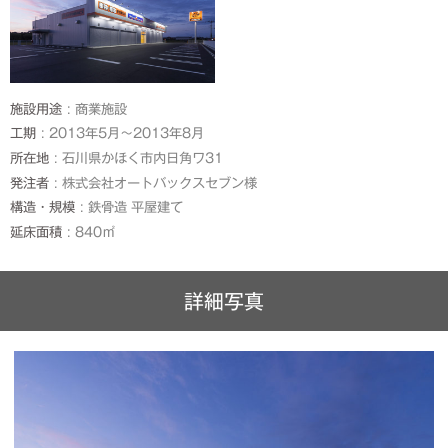
施設用途
商業施設
工期
2013年5月～2013年8月
所在地
石川県かほく市内日角ワ31
発注者
株式会社オートバックスセブン様
構造・規模
鉄骨造 平屋建て
延床面積
840㎡
詳細写真