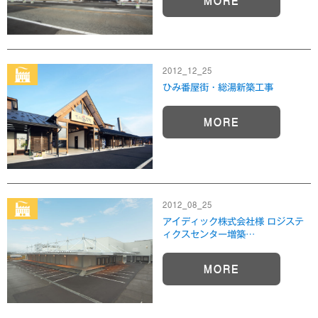
MORE
2012_12_25
ひみ番屋街・総湯新築工事
MORE
2012_08_25
アイディック株式会社様 ロジステ
ィクスセンター増築…
MORE