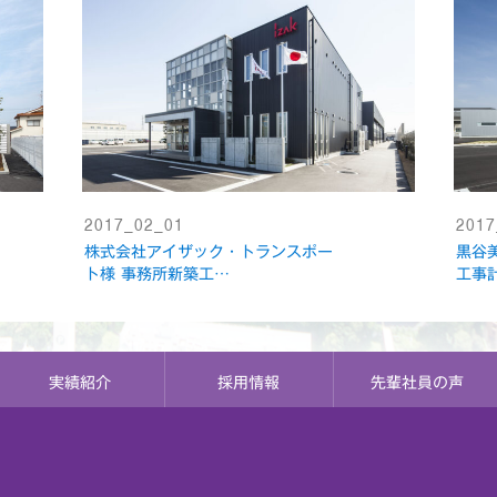
2017_02_01
2017
株式会社アイザック・トランスポー
黒谷
ト様 事務所新築工…
工事
実績紹介
採用情報
先輩社員の声