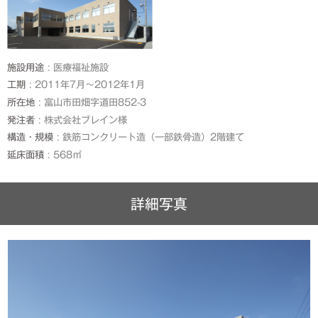
施設用途
医療福祉施設
工期
2011年7月～2012年1月
所在地
富山市田畑字道田852-3
発注者
株式会社ブレイン様
構造・規模
鉄筋コンクリート造（一部鉄骨造）2階建て
延床面積
568㎡
詳細写真