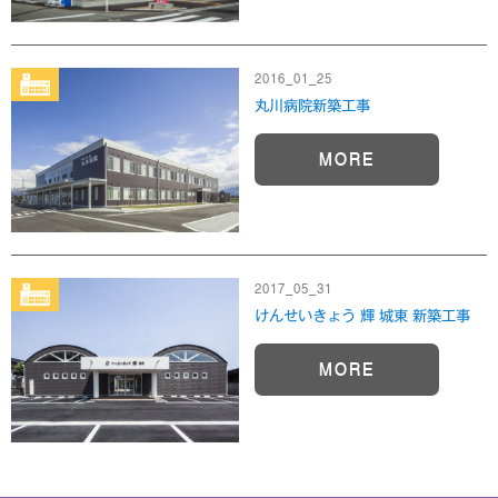
2016_01_25
丸川病院新築工事
MORE
2017_05_31
けんせいきょう 輝 城東 新築工事
MORE