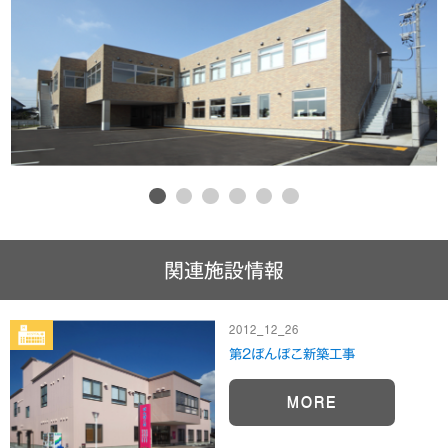
1
2
3
4
5
6
関連施設情報
2012_12_26
第2ぽんぽこ新築工事
MORE