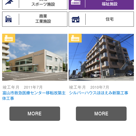
福祉施設
スポーツ施設
商業
住宅
工業施設
竣工年月 2011年7月
竣工年月 2010年7月
富山市救急医療センター移転改築主
シルバーハウスほほえみ新築工事
体工事
MORE
MORE