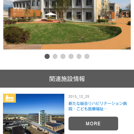
1
2
3
4
5
6
関連施設情報
2015_12_25
新たな総合リハビリテーション病
院・こども医療福祉…
MORE