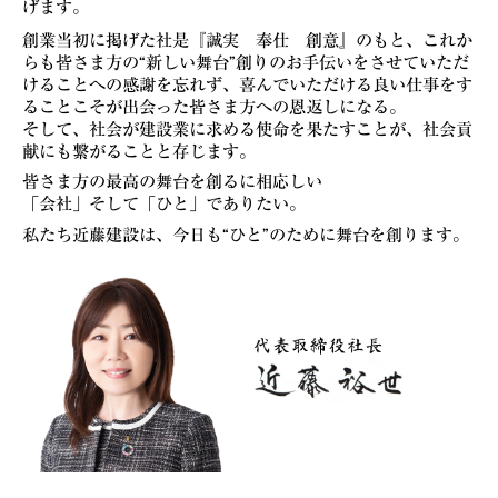
げます。
創業当初に掲げた社是『誠実 奉仕 創意』のもと、これか
らも
皆さま方の“新しい舞台”創りのお手伝いをさせていただ
けることへの
感謝を忘れず、喜んでいただける良い仕事をす
ることこそが
出会った皆さま方への恩返しになる。
そして、社会が建設業に求める使命を果たすことが、
社会貢
献にも繋がることと存じます。
皆さま方の最高の舞台を創るに相応しい
「会社」そして「ひと」でありたい。
私たち近藤建設は、今日も“ひと”のために舞台を創ります。