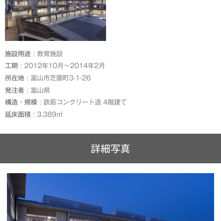
施設用途
教育施設
工期
2012年10月～2014年2月
所在地
富山市芝園町3-1-26
発注者
富山県
構造・規模
鉄筋コンクリート造 4階建て
延床面積
3,389㎡
詳細写真